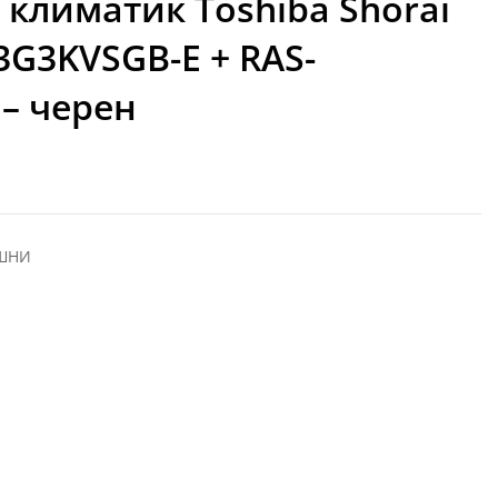
климатик Toshiba Shorai
3G3KVSGB-E + RAS-
 – черен
ЕШНИ