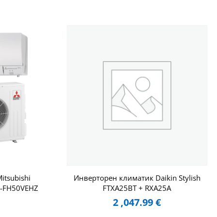
tsubishi
Инверторен климатик Daikin Stylish
Z-FH50VEHZ
FTXA25BT + RXA25A
2 ,047.99
€