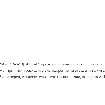
VSG-E / RAS-13J2AVSG-E1 притежава най-високия енергиен к
имат при ниски разходи, а благодарение на вградения филтъ
бял и черен, изключително тихо външно тяло, вградено wi-f