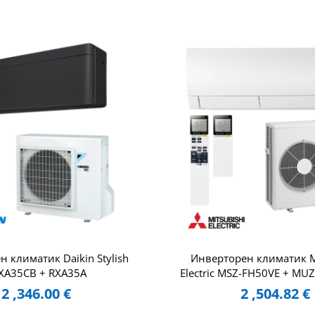
 климатик Daikin Stylish
Инверторен климатик Mi
XA35CB + RXA35A
Electric MSZ-FH50VE + MU
2 ,346.00
€
2 ,504.82
€