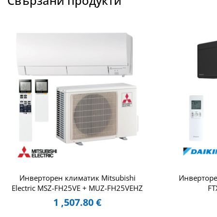
Свързани продукти
Инверторен климатик Mitsubishi
Инверторен
Electric MSZ-FH25VE + MUZ-FH25VEHZ
FT
1 ,507.80
€