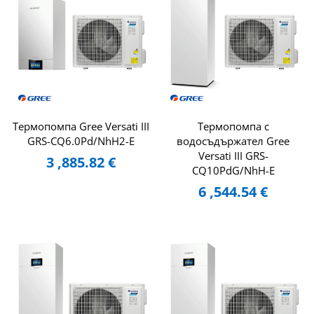
Tермопомпа Gree Versati III
Tермопомпа с
GRS-CQ6.0Pd/NhH2-E
водосъдържател Gree
Versati III GRS-
3 ,885.82
€
CQ10PdG/NhH-E
6 ,544.54
€