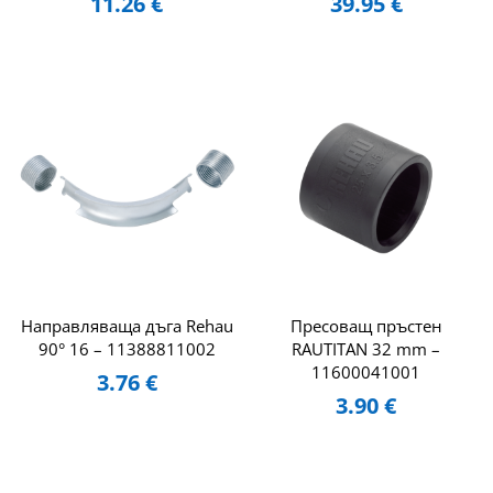
11.26
€
39.95
€
Направляваща дъга Rehau
Пресоващ пръстен
90° 16 – 11388811002
RAUTITAN 32 mm –
11600041001
3.76
€
3.90
€