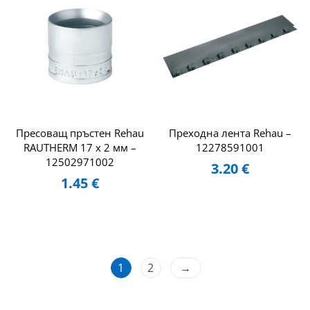
Пресоващ пръстен Rehau
Преходна лента Rehau –
RAUTHERM 17 x 2 мм –
12278591001
12502971002
3.20
€
1.45
€
1
2
→