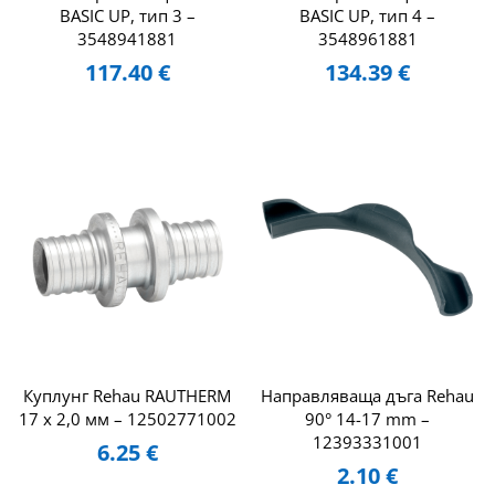
BASIC UP, тип 3 –
BASIC UP, тип 4 –
3548941881
3548961881
117.40
€
134.39
€
Куплунг Rehau RAUTHERM
Направляваща дъга Rehau
17 х 2,0 мм – 12502771002
90° 14-17 mm –
12393331001
6.25
€
2.10
€