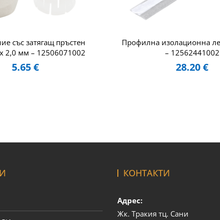
ие със затягащ пръстен
Профилна изолационна ле
 x 2,0 мм – 12506071002
– 12562441002
5.65
€
28.20
€
И
КОНТАКТИ
Адрес:
Жк. Тракия тц. Сани