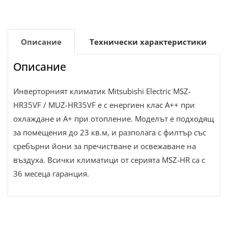
Описание
Технически характеристики
Описание
Инверторният климатик Mitsubishi Electric MSZ-
HR35VF / MUZ-HR35VF е с енергиен клас А++ при
охлаждане и А+ при отопление. Моделът е подходящ
за помещения до 23 кв.м, и разполага с филтър със
сребърни йони за пречистване и освежаване на
въздуха. Всички климатици от серията MSZ-HR са с
36 месеца гаранция.