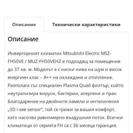
Описание
Технически характеристики
Описание
Инверторният климатик Mitsubishi Electric MSZ-
FH50VE / MUZ-FH50VEHZ е подходящ за помещения
до 37 кв. м. Моделът е с ниски нива на шум и висок
енергиен клас – А++ на охлаждане и отопление.
Разполага със специален Plasma Quad филтър, който
неутрализира вируси, бактерии, алергени и прах.
Благодарение на двойните ламели и интелигения
„3D i-see sensor“, той се грижи за вашия комфорт,
като насочва равномерно въздушния поток. Всички
климатици от серията FH са с 36 месеца гаранция.