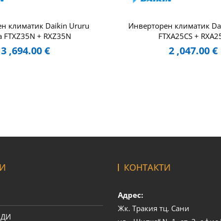
н климатик Daikin Ururu
Инверторен климатик Daik
a FTXZ35N + RXZ35N
FTXA25CS + RXA2
3 ,694.00
€
2 ,047.00
€
И
КОНТАКТИ
Адрес:
Жк. Тракия тц. Сани
ОДИ