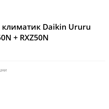
климатик Daikin Ururu
50N + RXZ50N
ЕШНИ