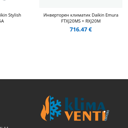
in Stylish
Инверторен климатик Daikin Emura
5A
FTXJ20MS + RXJ20M
716.47
€