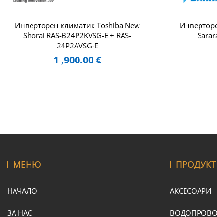
Инверторен климатик Toshiba New
Инверторе
Shorai RAS-B24P2KVSG-E + RAS-
Sarar
24P2AVSG-E
1 ,900.00
€
МЕНЮ
ПРОДУКТ
НАЧАЛО
АКСЕСОАРИ
ЗА НАС
ВОДОПРОВ