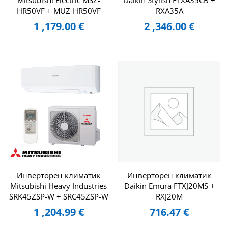
Mitsubishi Electric MSZ-
Daikin Stylish FTXA35CB +
HR50VF + MUZ-HR50VF
RXA35A
1 ,179.00
€
2 ,346.00
€
Инверторен климатик
Инверторен климатик
Mitsubishi Heavy Industries
Daikin Emura FTXJ20MS +
SRK45ZSP-W + SRC45ZSP-W
RXJ20M
1 ,204.99
€
716.47
€