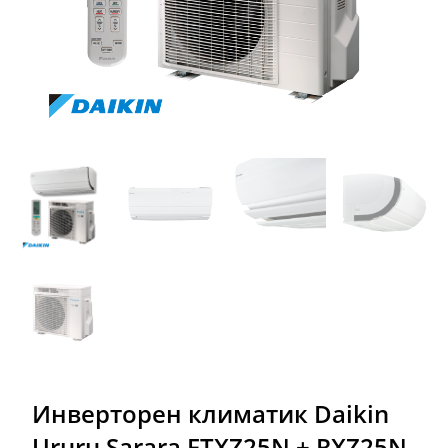
Инверторен климатик Daikin
Ururu Sarara FTXZ25N + RXZ25N