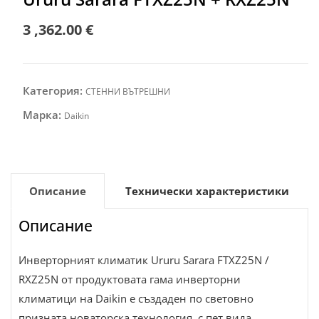
3 ,362.00
€
Категория:
СТЕННИ ВЪТРЕШНИ
Марка:
Daikin
Описание
Технически характеристики
Описание
Инверторният климатик Ururu Sarara FTXZ25N /
RXZ25N от продуктовата гама инверторни
климатици на Daikin е създаден по световно
призната новаторска технология, с пет вида