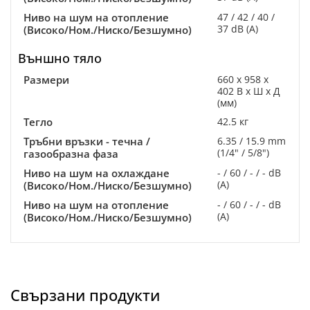
Ниво на шум на отопление
47 / 42 / 40 /
37 dB (A)
(Високо/Ном./Ниско/Безшумно)
Външно тяло
Размери
660 x 958 x
402 В x Ш x Д
(мм)
Тегло
42.5 кг
Тръбни връзки - течна /
6.35 / 15.9 mm
(1/4" / 5/8")
газообразна фаза
Ниво на шум на охлаждане
- / 60 / - / - dB
(A)
(Високо/Ном./Ниско/Безшумно)
Ниво на шум на отопление
- / 60 / - / - dB
(A)
(Високо/Ном./Ниско/Безшумно)
Свързани продукти