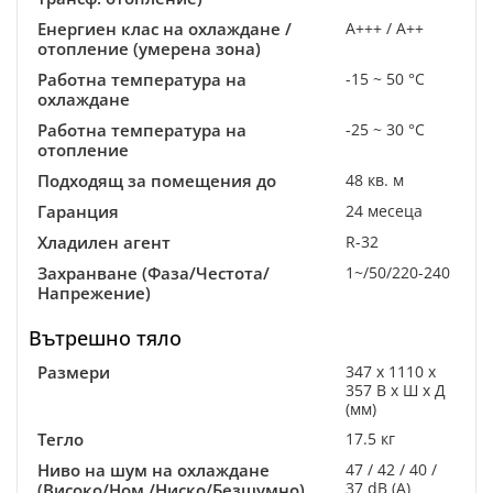
Енергиен клас на охлаждане /
A+++ / A++
отопление (умерена зона)
Работна температура на
-15 ~ 50 °C
охлаждане
Работна температура на
-25 ~ 30 °C
отопление
Подходящ за помещения до
48 кв. м
Гаранция
24 месеца
Хладилен агент
R-32
Захранване (Фаза/Честота/
1~/50/220-240
Напрежение)
Вътрешно тяло
Размери
347 x 1110 x
357 В x Ш x Д
(мм)
Тегло
17.5 кг
Ниво на шум на охлаждане
47 / 42 / 40 /
37 dB (A)
(Високо/Ном./Ниско/Безшумно)