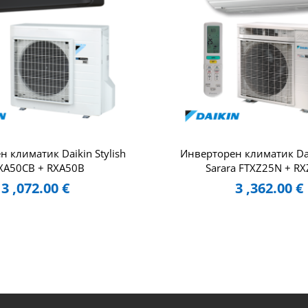
 климатик Daikin Stylish
Инверторен климатик Dai
XA50CB + RXA50B
Sarara FTXZ25N + R
3 ,072.00
€
3 ,362.00
€