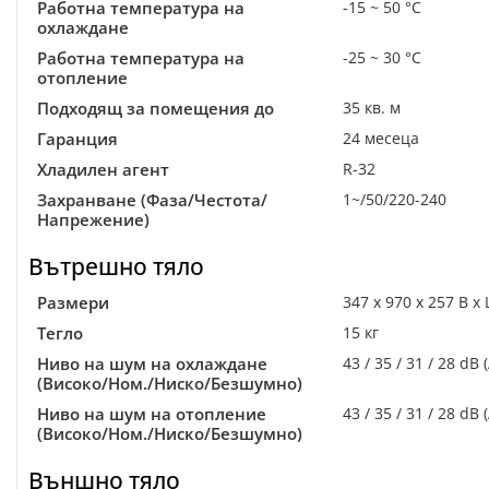
Работна температура на
-15 ~ 50 °C
охлаждане
Работна температура на
-25 ~ 30 °C
отопление
Подходящ за помещения до
35 кв. м
Гаранция
24 месеца
Хладилен агент
R-32
Захранване (Фаза/Честота/
1~/50/220-240
Напрежение)
Вътрешно тяло
Размери
347 x 970 x 257 В x 
Тегло
15 кг
Ниво на шум на охлаждане
43 / 35 / 31 / 28 dB (
(Високо/Ном./Ниско/Безшумно)
Ниво на шум на отопление
43 / 35 / 31 / 28 dB (
(Високо/Ном./Ниско/Безшумно)
Външно тяло