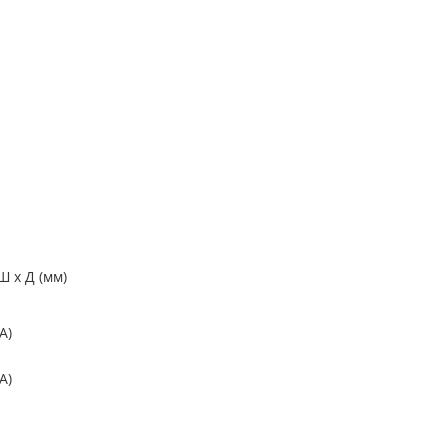
Ш x Д (мм)
A)
A)