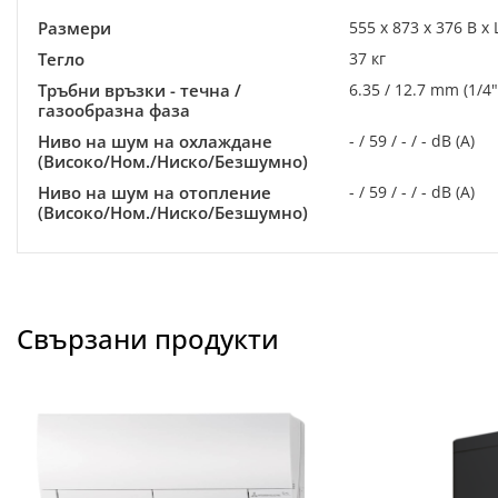
Размери
555 x 873 x 376 В x 
Тегло
37 кг
Тръбни връзки - течна /
6.35 / 12.7 mm (1/4" 
газообразна фаза
Ниво на шум на охлаждане
- / 59 / - / - dB (A)
(Високо/Ном./Ниско/Безшумно)
Ниво на шум на отопление
- / 59 / - / - dB (A)
(Високо/Ном./Ниско/Безшумно)
Свързани продукти