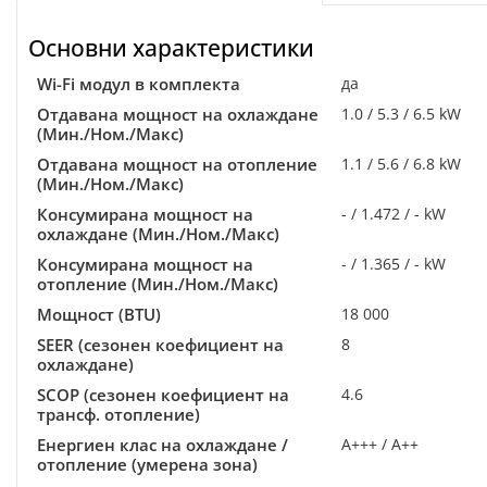
Основни характеристики
Wi-Fi модул в комплекта
да
Отдавана мощност на охлаждане
1.0 / 5.3 / 6.5 kW
(Мин./Ном./Макс)
Отдавана мощност на отопление
1.1 / 5.6 / 6.8 kW
(Мин./Ном./Макс)
Консумирана мощност на
- / 1.472 / - kW
охлаждане (Мин./Ном./Макс)
Консумирана мощност на
- / 1.365 / - kW
отопление (Мин./Ном./Макс)
Мощност (BTU)
18 000
SEER (сезонен коефициент на
8
охлаждане)
SCOP (сезонен коефициент на
4.6
трансф. отопление)
Енергиен клас на охлаждане /
A+++ / A++
отопление (умерена зона)