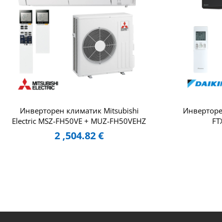
Инверторен климатик Mitsubishi
Инверторен
Electric MSZ-FH50VE + MUZ-FH50VEHZ
FT
2 ,504.82
€