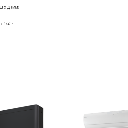
Ш x Д (мм)
/ 1/2")