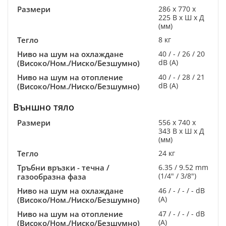
Размери
286 x 770 x
225 В x Ш x Д
(мм)
Тегло
8 кг
Ниво на шум на охлаждане
40 / - / 26 / 20
dB (A)
(Високо/Ном./Ниско/Безшумно)
Ниво на шум на отопление
40 / - / 28 / 21
dB (A)
(Високо/Ном./Ниско/Безшумно)
Външно тяло
Размери
556 x 740 x
343 В x Ш x Д
(мм)
Тегло
24 кг
Тръбни връзки - течна /
6.35 / 9.52 mm
(1/4" / 3/8")
газообразна фаза
Ниво на шум на охлаждане
46 / - / - / - dB
(A)
(Високо/Ном./Ниско/Безшумно)
Ниво на шум на отопление
47 / - / - / - dB
(A)
(Високо/Ном./Ниско/Безшумно)