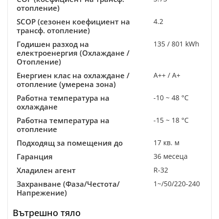
отопление)
SCOP (сезонен коефициент на
4.2
трансф. отопление)
Годишен разход на
135 / 801 kWh
електроенергия (Охлаждане /
Отопление)
Енергиен клас на охлаждане /
A++ / A+
отопление (умерена зона)
Работна температура на
-10 ~ 48 °C
охлаждане
Работна температура на
-15 ~ 18 °C
отопление
Подходящ за помещения до
17 кв. м
Гаранция
36 месеца
Хладилен агент
R-32
Захранване (Фаза/Честота/
1~/50/220-240
Напрежение)
Вътрешно тяло