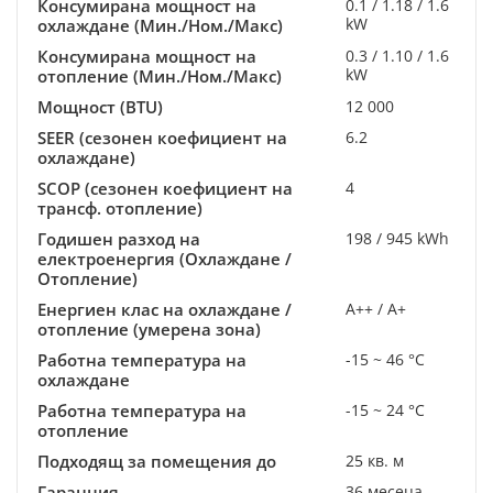
Консумирана мощност на
0.1 / 1.18 / 1.6
kW
охлаждане (Мин./Ном./Макс)
Консумирана мощност на
0.3 / 1.10 / 1.6
kW
отопление (Мин./Ном./Макс)
Мощност (BTU)
12 000
SEER (сезонен коефициент на
6.2
охлаждане)
SCOP (сезонен коефициент на
4
трансф. отопление)
Годишен разход на
198 / 945 kWh
електроенергия (Охлаждане /
Отопление)
Енергиен клас на охлаждане /
A++ / A+
отопление (умерена зона)
Работна температура на
-15 ~ 46 °C
охлаждане
Работна температура на
-15 ~ 24 °C
отопление
Подходящ за помещения до
25 кв. м
Гаранция
36 месеца