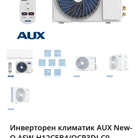
Инверторен климатик AUX New-
Q ASW-H12C5B4/QCR3DI-C0