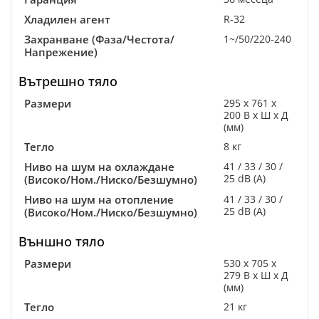
Хладилен агент
R-32
Захранване (Фаза/Честота/
1~/50/220-240
Напрежение)
Вътрешно тяло
Размери
295 x 761 x
200 В x Ш x Д
(мм)
Тегло
8 кг
Ниво на шум на охлаждане
41 / 33 / 30 /
25 dB (A)
(Високо/Ном./Ниско/Безшумно)
Ниво на шум на отопление
41 / 33 / 30 /
25 dB (A)
(Високо/Ном./Ниско/Безшумно)
Външно тяло
Размери
530 x 705 x
279 В x Ш x Д
(мм)
Тегло
21 кг