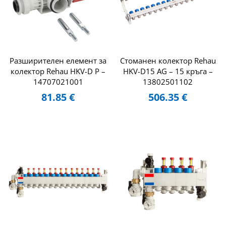
Разширителен елемент за
Стоманен колектор Rehau
колектор Rehau HKV-D P –
HKV-D15 AG – 15 кръга –
14707021001
13802501102
81.85
€
506.35
€