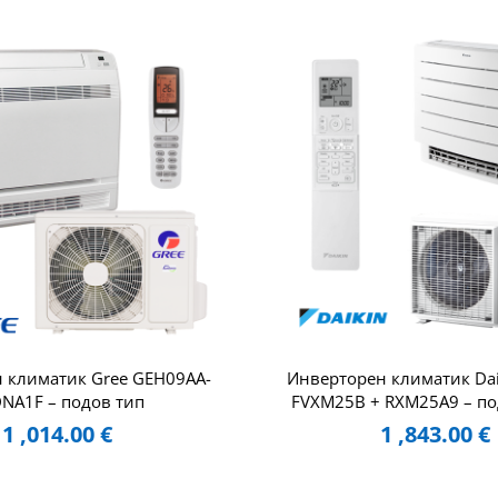
 климатик Gree GEH09AA-
Инверторен климатик Daik
NA1F – подов тип
FVXM25B + RXM25A9 – по
1 ,014.00
€
1 ,843.00
€