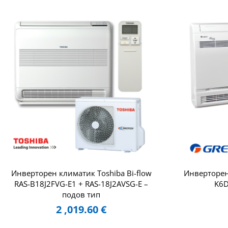
Инверторен климатик Toshiba Bi-flow
Инверторен
RAS-B18J2FVG-E1 + RAS-18J2AVSG-E –
K6D
подов тип
2 ,019.60
€