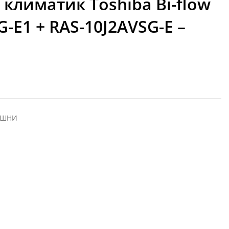
климатик Toshiba Bi-flow
G-E1 + RAS-10J2AVSG-E –
ЕШНИ