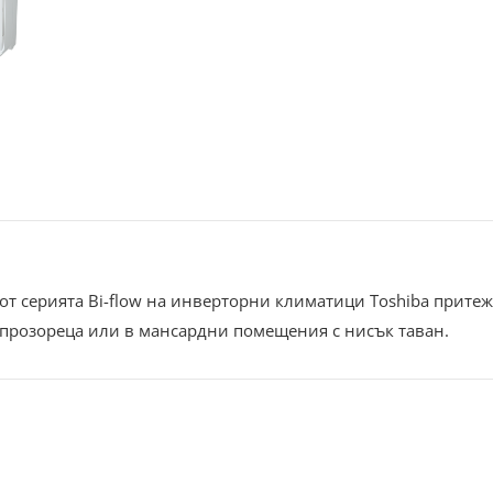
 от серията Bi-flow на инверторни климатици Toshiba прите
 прозореца или в мансардни помещения с нисък таван.