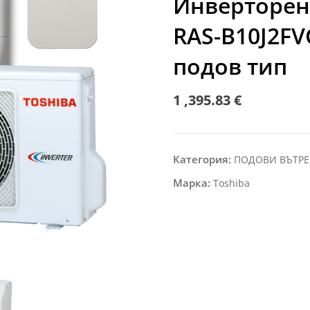
Инверторен 
RAS-B10J2FV
подов тип
1 ,395.83
€
Категория:
ПОДОВИ ВЪТР
Марка:
Toshiba