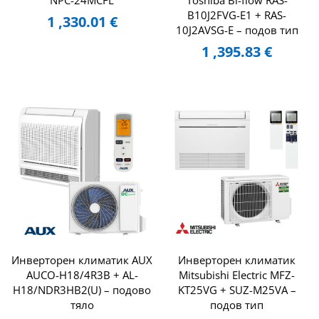
NPC-24MCFL
Toshiba Bi-flow RAS-
B10J2FVG-E1 + RAS-
1 ,330.01
€
10J2AVSG-E – подов тип
1 ,395.83
€
Инверторен климатик AUX
Инверторен климатик
AUCO-H18/4R3B + AL-
Mitsubishi Electric MFZ-
H18/NDR3HB2(U) – подово
KT25VG + SUZ-M25VA –
тяло
подов тип