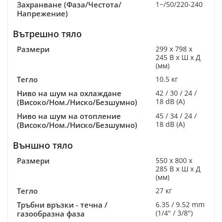
Захранване (Фаза/Честота/
1~/50/220-240
Напрежение)
Вътрешно тяло
Размери
299 x 798 x
245 В x Ш x Д
(мм)
Тегло
10.5 кг
Ниво на шум на охлаждане
42 / 30 / 24 /
18 dB (A)
(Високо/Ном./Ниско/Безшумно)
Ниво на шум на отопление
45 / 34 / 24 /
18 dB (A)
(Високо/Ном./Ниско/Безшумно)
Външно тяло
Размери
550 x 800 x
285 В x Ш x Д
(мм)
Тегло
27 кг
Тръбни връзки - течна /
6.35 / 9.52 mm
(1/4" / 3/8")
газообразна фаза