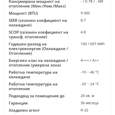
Консумирана мощност на
- / 0.78 / - kW
отопление (Мин./Ном./Макс)
Мощност (BTU)
9 000
SEER (сезонен коефициент на
8.7
охлаждане)
SCOP (сезонен коефициент на
4.8
трансф. отопление)
Годишен разход на
100 / 697 kWh
електроенергия (Охлаждане /
Отопление)
Енергиен клас на охлаждане /
A+++ / A++
отопление (умерена зона)
Работна температура на
-10 ~ 46 °C
охлаждане
Работна температура на
-20 ~ 24 °C
отопление
Подходящ за помещения до
20 кв. м
Гаранция
36 месеца
Хладилен агент
R-32