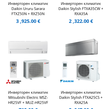
Инверторен климатик
Инверторен климатик
Daikin Ururu Sarara
Daikin Stylish FTXA35CW +
FTXZ50N + RXZ50N
RXA35A
3 ,925.00
€
2 ,322.00
€
Инверторен климатик
Инверторен климатик
Mitsubishi Electric MSZ-
Daikin Stylish FTXA25CS +
HR25VF + MUZ-HR25VF
RXA25A