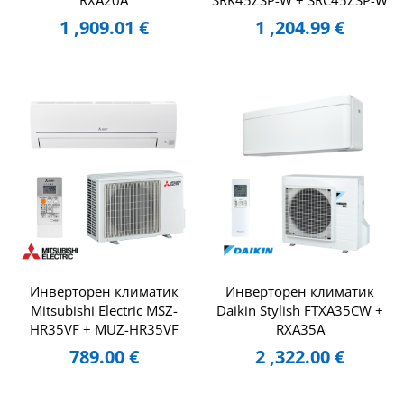
RXA20A
SRK45ZSP-W + SRC45ZSP-W
1 ,909.01
€
1 ,204.99
€
Инверторен климатик
Инверторен климатик
Mitsubishi Electric MSZ-
Daikin Stylish FTXA35CW +
HR35VF + MUZ-HR35VF
RXA35A
789.00
€
2 ,322.00
€