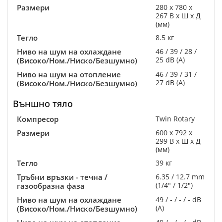
Размери
280 x 780 x
267 В x Ш x Д
(мм)
Тегло
8.5 кг
Ниво на шум на охлаждане
46 / 39 / 28 /
25 dB (A)
(Високо/Ном./Ниско/Безшумно)
Ниво на шум на отопление
46 / 39 / 31 /
27 dB (A)
(Високо/Ном./Ниско/Безшумно)
Външно тяло
Компресор
Twin Rotary
Размери
600 x 792 x
299 В x Ш x Д
(мм)
Тегло
39 кг
Тръбни връзки - течна /
6.35 / 12.7 mm
(1/4" / 1/2")
газообразна фаза
Ниво на шум на охлаждане
49 / - / - / - dB
(A)
(Високо/Ном./Ниско/Безшумно)