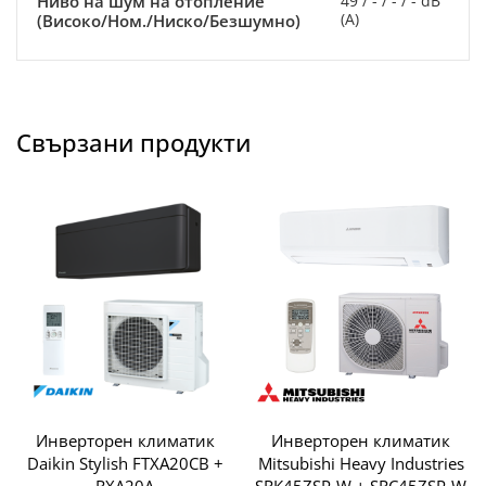
Ниво на шум на отопление
49 / - / - / - dB
(A)
(Високо/Ном./Ниско/Безшумно)
Свързани продукти
Инверторен климатик
Инверторен климатик
Daikin Stylish FTXA20CB +
Mitsubishi Heavy Industries