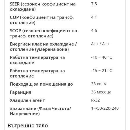
SEER (сезонен коефициент на
7.5
охлаждане)
COP (коефициент на трансф.
4.1
отопление)
SCOP (сезонен коефициент на
4.6
трансф. отопление)
Енергиен клас на охлаждане /
A++ / A++
отопление (умерена зона)
Работна температура на
-10 ~ 46 °C
охлаждане
Работна температура на
-15 ~ 21 °C
отопление
Подходящ за помещения до
33 кв. м
Гаранция
36 месеца
Хладилен агент
R-32
Захранване (Фаза/Честота/
1~/50/220-240
Напрежение)
Вътрешно тяло