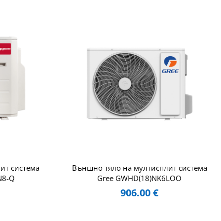
ит система
Външно тяло на мултисплит система
N8-Q
Gree GWHD(18)NK6LOO
906.00
€