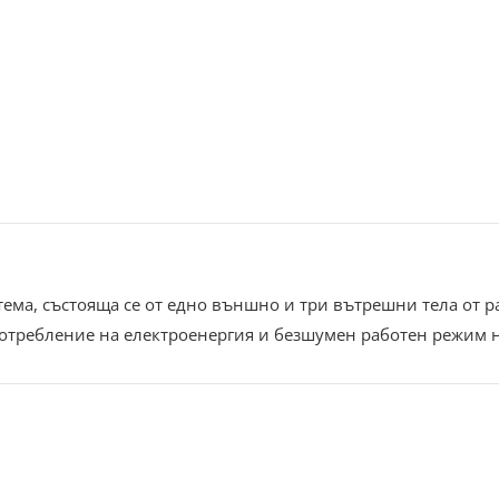
ема, състояща се от едно външно и три вътрешни тела от ра
отребление на електроенергия и безшумен работен режим н