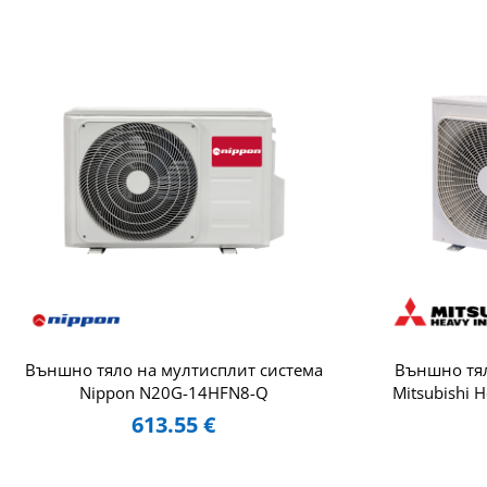
Външно тяло на мултисплит система
Външно тял
Nippon N20G-14HFN8-Q
Mitsubishi 
613.55
€