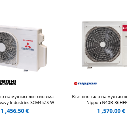
о на мултисплит система
Външно тяло на мултиспл
Heavy Industries SCM45ZS-W
Nippon N40B-36HF
1 ,456.50
€
1 ,570.00
€