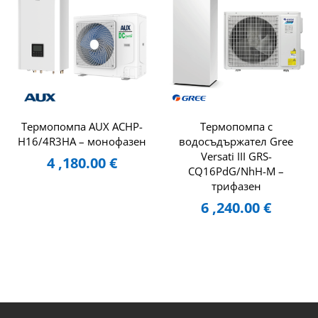
Термопомпа AUX ACHP-
Tермопомпа с
H16/4R3HA – монофазен
водосъдържател Gree
Versati III GRS-
4 ,180.00
€
CQ16PdG/NhH-M –
трифазен
6 ,240.00
€