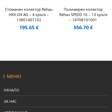
Стоманен колектор Rehau
Полимерен колектор
HKV-D4 AG – 4 кръга –
Rehau SPEED 16 – 13 кръга
13801401102
– 14708101001
195.65
€
556.70
€
МЕНЮ
НАЧАЛО
ЗА НАС