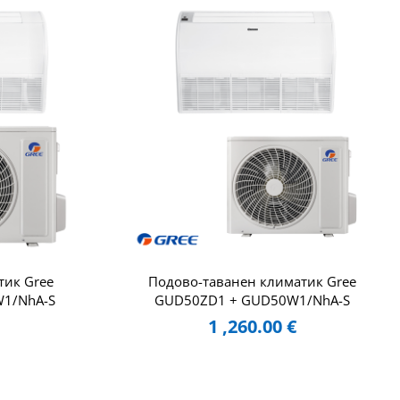
тик Gree
Подово-таванен климатик Gree
1/NhA-S
GUD50ZD1 + GUD50W1/NhA-S
1 ,260.00
€