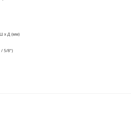
Ш x Д (мм)
/ 5/8")