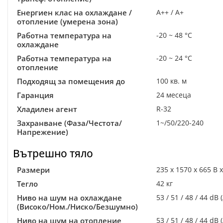
Енергиен клас на охлаждане /
A++ / A+
отопление (умерена зона)
Работна температура на
-20 ~ 48 °C
охлаждане
Работна температура на
-20 ~ 24 °C
отопление
Подходящ за помещения до
100 кв. м
Гаранция
24 месеца
Хладилен агент
R-32
Захранване (Фаза/Честота/
1~/50/220-240
Напрежение)
Вътрешно тяло
Размери
235 x 1570 x 665 В 
Тегло
42 кг
Ниво на шум на охлаждане
53 / 51 / 48 / 44 dB (
(Високо/Ном./Ниско/Безшумно)
Ниво на шум на отопление
53 / 51 / 48 / 44 dB (