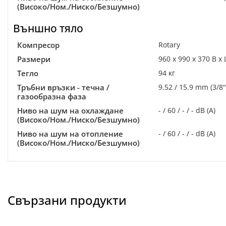
(Високо/Ном./Ниско/Безшумно)
Външно тяло
Компресор
Rotary
Размери
960 x 990 x 370 В x 
Тегло
94 кг
Тръбни връзки - течна /
9.52 / 15.9 mm (3/8" 
газообразна фаза
Ниво на шум на охлаждане
- / 60 / - / - dB (A)
(Високо/Ном./Ниско/Безшумно)
Ниво на шум на отопление
- / 60 / - / - dB (A)
(Високо/Ном./Ниско/Безшумно)
Свързани продукти