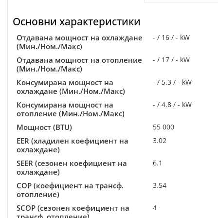
Основни характеристики
Отдавана мощност на охлаждане
- / 16 / - kW
(Мин./Ном./Макс)
Отдавана мощност на отопление
- / 17 / - kW
(Мин./Ном./Макс)
Консумирана мощност на
- / 5.3 / - kW
охлаждане (Мин./Ном./Макс)
Консумирана мощност на
- / 4.8 / - kW
отопление (Мин./Ном./Макс)
Мощност (BTU)
55 000
EER (хладилен коефициент на
3.02
охлаждане)
SEER (сезонен коефициент на
6.1
охлаждане)
COP (коефициент на трансф.
3.54
отопление)
SCOP (сезонен коефициент на
4
трансф. отопление)