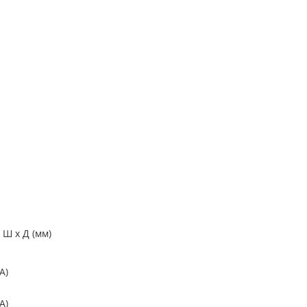
x Ш x Д (мм)
A)
A)