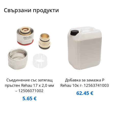
Свързани продукти
Съединение със затягащ
Добавка за замазка P
пръстен Rehau 17 x 2,0 мм
Rehau 10к г- 12563741003
– 12506071002
62.45
€
5.65
€