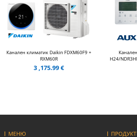
Канален климатик Daikin FDXM60F9 +
Канале
RXM60R
H24/NDR3HM
3 ,175.99
€
МЕНЮ
ПРОДУКТ