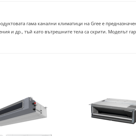
уктовата гама канални климатици на Gree е предназначен з
ия и др., тъй като вътрешните тела са скрити. Моделът га