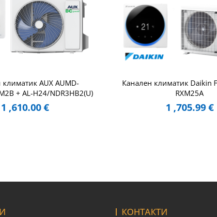
н климатик AUX AUMD-
Канален климатик Daikin
2B + AL-H24/NDR3HB2(U)
RXM25A
1 ,610.00
€
1 ,705.99
€
И
КОНТАКТИ