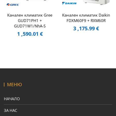
Канален климатик Gree
Канален климатик Daikin
GUD71PH1 +
FDXM60F9 + RXM60R
GUD71W1/NhA-S
3 ,175.99
€
1 ,590.01
€
МЕНЮ
НАЧАЛО
ЗА НАС