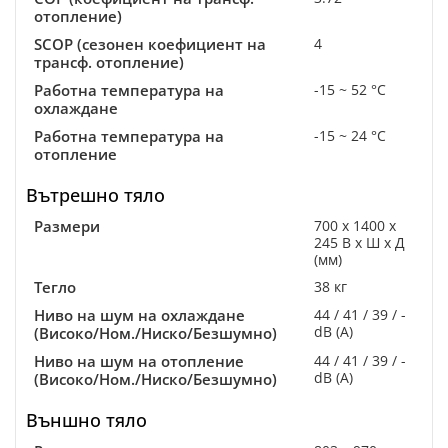
отопление)
SCOP (сезонен коефициент на
4
трансф. отопление)
Работна температура на
-15 ~ 52 °C
охлаждане
Работна температура на
-15 ~ 24 °C
отопление
Вътрешно тяло
Размери
700 x 1400 x
245 В x Ш x Д
(мм)
Тегло
38 кг
Ниво на шум на охлаждане
44 / 41 / 39 / -
dB (A)
(Високо/Ном./Ниско/Безшумно)
Ниво на шум на отопление
44 / 41 / 39 / -
dB (A)
(Високо/Ном./Ниско/Безшумно)
Външно тяло