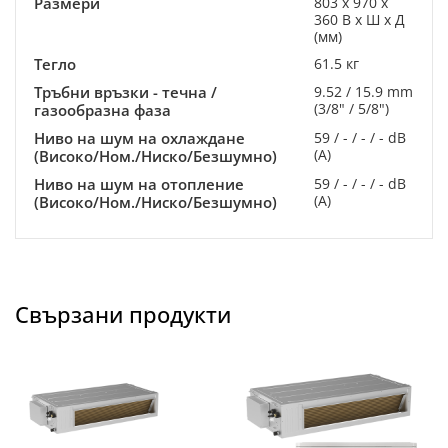
Размери
803 x 970 x
360 В x Ш x Д
(мм)
Тегло
61.5 кг
Тръбни връзки - течна /
9.52 / 15.9 mm
(3/8" / 5/8")
газообразна фаза
Ниво на шум на охлаждане
59 / - / - / - dB
(A)
(Високо/Ном./Ниско/Безшумно)
Ниво на шум на отопление
59 / - / - / - dB
(A)
(Високо/Ном./Ниско/Безшумно)
Свързани продукти