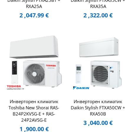
Daikin Stylish FTXA25BT +
Daikin Stylish FTXA35CW +
RXA25A
RXA35A
2 ,047.99
€
2 ,322.00
€
Инверторен климатик
Инверторен климатик
Toshiba New Shorai RAS-
Daikin Stylish FTXA50CW +
B24P2KVSG-E + RAS-
RXA50B
24P2AVSG-E
3 ,040.00
€
1 ,900.00
€