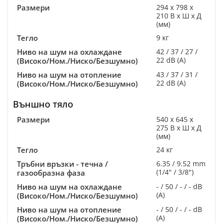
Размери
294 x 798 x
210 В x Ш x Д
(мм)
Тегло
9 кг
Ниво на шум на охлаждане
42 / 37 / 27 /
22 dB (A)
(Високо/Ном./Ниско/Безшумно)
Ниво на шум на отопление
43 / 37 / 31 /
22 dB (A)
(Високо/Ном./Ниско/Безшумно)
Външно тяло
Размери
540 x 645 x
275 В x Ш x Д
(мм)
Тегло
24 кг
Тръбни връзки - течна /
6.35 / 9.52 mm
(1/4" / 3/8")
газообразна фаза
Ниво на шум на охлаждане
- / 50 / - / - dB
(A)
(Високо/Ном./Ниско/Безшумно)
Ниво на шум на отопление
- / 50 / - / - dB
(A)
(Високо/Ном./Ниско/Безшумно)