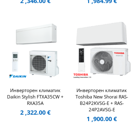
2 ,346.00
€
1 ,984.99
€
Инверторен климатик
Инверторен климатик
Daikin Stylish FTXA35CW +
Toshiba New Shorai RAS-
RXA35A
B24P2KVSG-E + RAS-
24P2AVSG-E
2 ,322.00
€
1 ,900.00
€