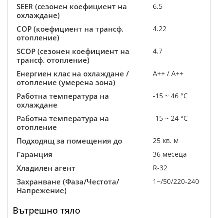
SEER (сезонен коефициент на
6.5
охлаждане)
COP (коефициент на трансф.
4.22
отопление)
SCOP (сезонен коефициент на
4.7
трансф. отопление)
Енергиен клас на охлаждане /
A++ / A++
отопление (умерена зона)
Работна температура на
-15 ~ 46 °C
охлаждане
Работна температура на
-15 ~ 24 °C
отопление
Подходящ за помещения до
25 кв. м
Гаранция
36 месеца
Хладилен агент
R-32
Захранване (Фаза/Честота/
1~/50/220-240
Напрежение)
Вътрешно тяло