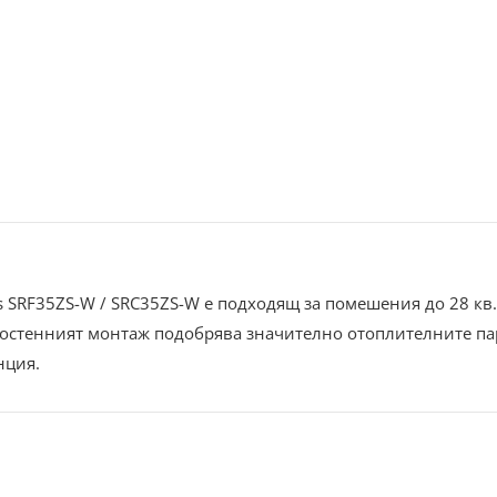
es SRF35ZS-W / SRC35ZS-W е подходящ за помешения до 28 кв
скостенният монтаж подобрява значително отоплителните па
нция.