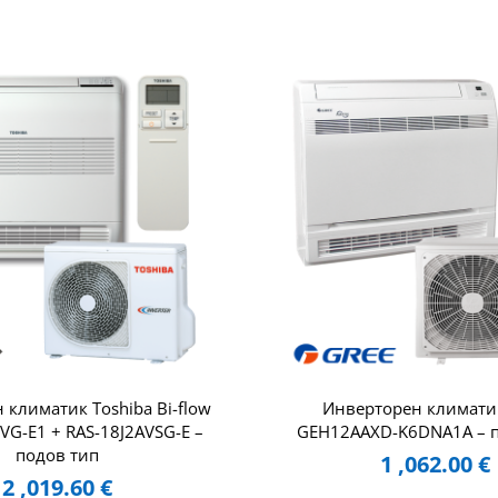
 климатик Toshiba Bi-flow
Инверторен климати
VG-E1 + RAS-18J2AVSG-E –
GEH12AAXD-K6DNA1A – п
подов тип
1 ,062.00
€
2 ,019.60
€