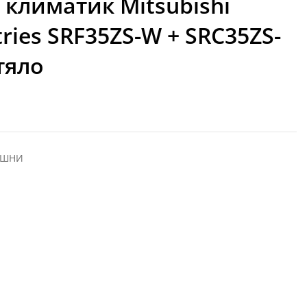
климатик Mitsubishi
ries SRF35ZS-W + SRC35ZS-
тяло
ЕШНИ