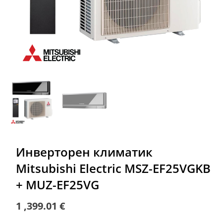
Инверторен климатик
Mitsubishi Electric MSZ-EF25VGKB
+ MUZ-EF25VG
1 ,399.01
€