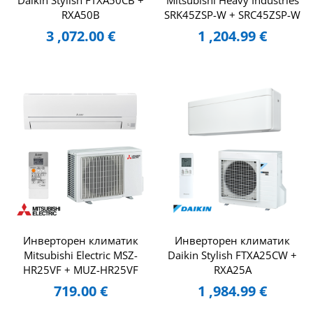
Daikin Stylish FTXA50CB +
Mitsubishi Heavy Industries
RXA50B
SRK45ZSP-W + SRC45ZSP-W
3 ,072.00
€
1 ,204.99
€
Инверторен климатик
Инверторен климатик
Mitsubishi Electric MSZ-
Daikin Stylish FTXA25CW +
HR25VF + MUZ-HR25VF
RXA25A
719.00
€
1 ,984.99
€