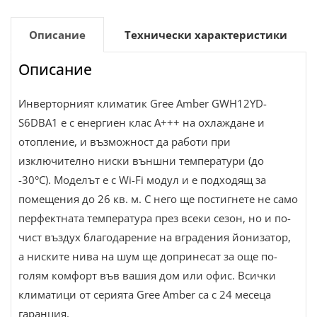
Описание
Технически характеристики
Описание
Инверторният климатик Gree Amber GWH12YD-
S6DBA1 e с енергиен клас А+++ на охлаждане и
отопление, и възможност да работи при
изключително ниски външни температури (до
-30°C). Моделът е с Wi-Fi модул и е подходящ за
помещения до 26 кв. м. С него ще постигнете не само
перфектната температура през всеки сезон, но и по-
чист въздух благодарение на вградения йонизатор,
а ниските нива на шум ще допринесат за още по-
голям комфорт във вашия дом или офис. Всички
климатици от серията Gree Amber са с 24 месеца
гаранция.