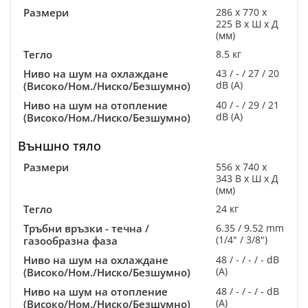
Размери
286 x 770 x
225 В x Ш x Д
(мм)
Тегло
8.5 кг
Ниво на шум на охлаждане
43 / - / 27 / 20
dB (A)
(Високо/Ном./Ниско/Безшумно)
Ниво на шум на отопление
40 / - / 29 / 21
dB (A)
(Високо/Ном./Ниско/Безшумно)
Външно тяло
Размери
556 x 740 x
343 В x Ш x Д
(мм)
Тегло
24 кг
Тръбни връзки - течна /
6.35 / 9.52 mm
(1/4" / 3/8")
газообразна фаза
Ниво на шум на охлаждане
48 / - / - / - dB
(A)
(Високо/Ном./Ниско/Безшумно)
Ниво на шум на отопление
48 / - / - / - dB
(A)
(Високо/Ном./Ниско/Безшумно)