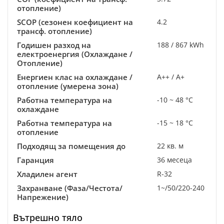
отопление)
SCOP (сезонен коефициент на
4.2
трансф. отопление)
Годишен разход на
188 / 867 kWh
електроенергия (Охлаждане /
Отопление)
Енергиен клас на охлаждане /
A++ / A+
отопление (умерена зона)
Работна температура на
-10 ~ 48 °C
охлаждане
Работна температура на
-15 ~ 18 °C
отопление
Подходящ за помещения до
22 кв. м
Гаранция
36 месеца
Хладилен агент
R-32
Захранване (Фаза/Честота/
1~/50/220-240
Напрежение)
Вътрешно тяло