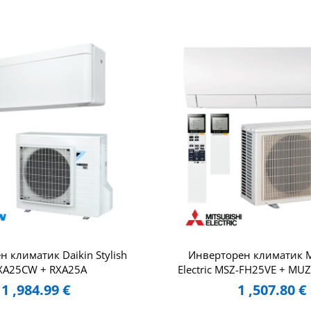
 климатик Daikin Stylish
Инверторен климатик Mi
XA25CW + RXA25A
Electric MSZ-FH25VE + MU
1 ,984.99
€
1 ,507.80
€