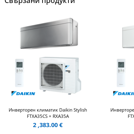
Свързани продукти
Инверторен климатик Daikin Stylish
Инверторен
FTXA35CS + RXA35A
FT
2 ,383.00
€