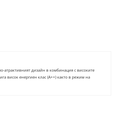
по-атрактивният дизайн в комбинация с високите
ига висок енергиен клас (A++) както в режим на