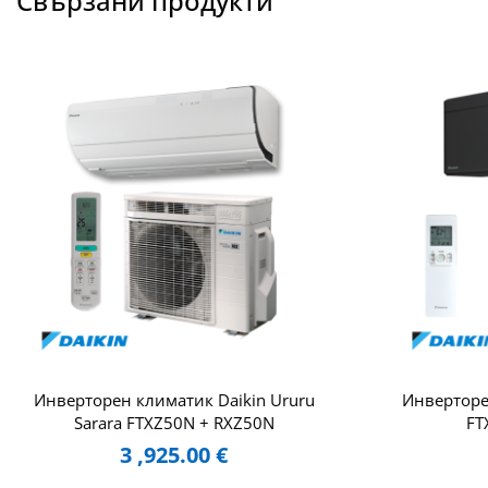
Свързани продукти
Инверторен климатик Daikin Ururu
Инверторен
Sarara FTXZ50N + RXZ50N
FT
3 ,925.00
€