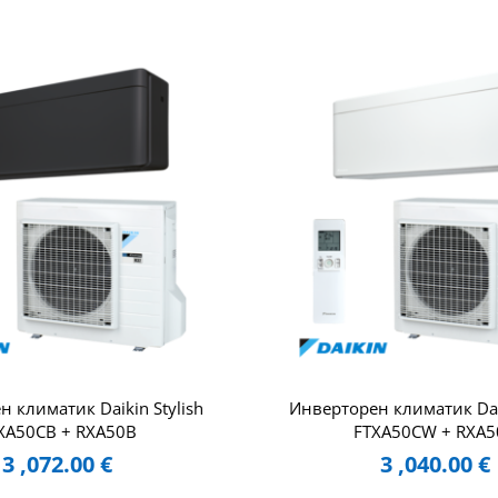
 климатик Daikin Stylish
Инверторен климатик Daik
XA50CB + RXA50B
FTXA50CW + RXA5
3 ,072.00
€
3 ,040.00
€