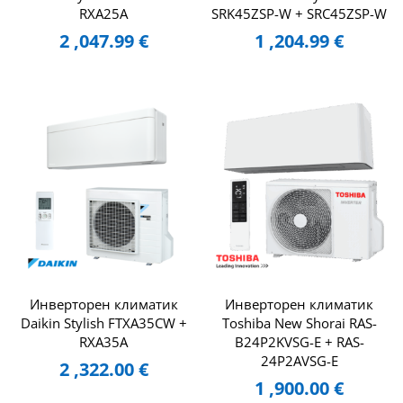
RXA25A
SRK45ZSP-W + SRC45ZSP-W
2 ,047.99
€
1 ,204.99
€
Инверторен климатик
Инверторен климатик
Daikin Stylish FTXA35CW +
Toshiba New Shorai RAS-
RXA35A
B24P2KVSG-E + RAS-
24P2AVSG-E
2 ,322.00
€
1 ,900.00
€