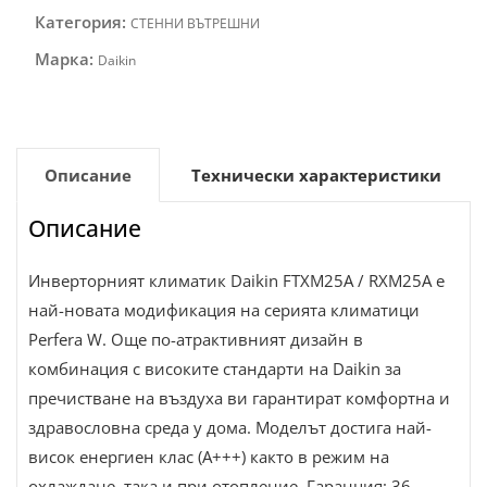
Категория:
СТЕННИ ВЪТРЕШНИ
Марка:
Daikin
Описание
Технически характеристики
Описание
Инверторният климатик Daikin FTXM25A / RXM25A е
най-новата модификация на серията климатици
Perfera W. Още по-атрактивният дизайн в
комбинация с високите стандарти на Daikin за
пречистване на въздуха ви гарантират комфортна и
здравословна среда у дома. Моделът достига най-
висок енергиен клас (A+++) както в режим на
охлаждане, така и при отопление. Гаранция: 36