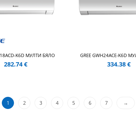
18ACD-K6D МУЛТИ БЯЛО
GREE GWH24ACE-K6D МУ
282.74
€
334.38
€
1
2
3
4
5
6
7
→